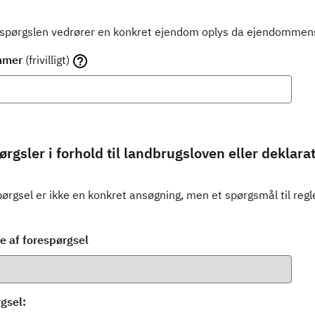
espørgslen vedrører en konkret ejendom oplys da ejendomm
mmer
(frivilligt)
rgsler i forhold til landbrugsloven eller deklara
ørgsel er ikke en konkret ansøgning, men et spørgsmål til regle
e af forespørgsel
gsel: